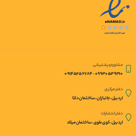
مشاوره و پشتیبانی
09145256784
09930539310
-
دفتر مرکزی
اردبیل ، جانبازان ، ساختمان دلتا
دفتر انتشارات
اردبیل ، کوی طوی ، ساختمان میلاد